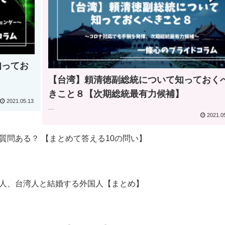
知ってお
【台湾】頼清徳副総統について知っておく
きこと８【次期総統最有力候補】
2021.05.13
...
2021.0
質問ある？ 【まとめて答える10の問い】
人、台湾人と結婚する外国人【まとめ】