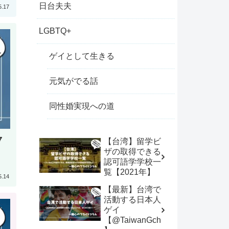
日台夫夫
5.17
LGBTQ+
ゲイとして生きる
元気がでる話
同性婚実現への道
７
【台湾】留学ビ
ザの取得できる
認可語学学校一
覧【2021年】
5.14
【最新】台湾で
活動する日本人
ゲイ
【@TaiwanGch