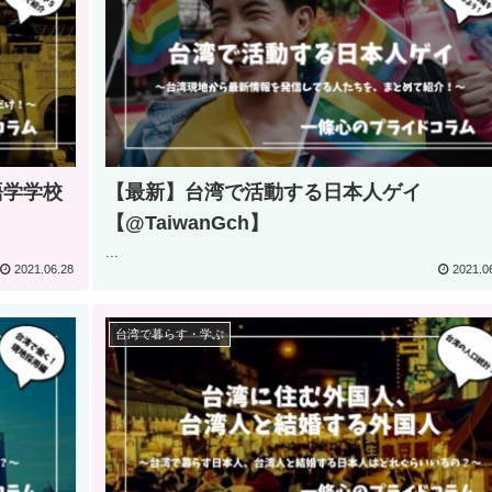
語学学校
【最新】台湾で活動する日本人ゲイ
【@TaiwanGch】
...
2021.06.28
2021.0
台湾で暮らす・学ぶ