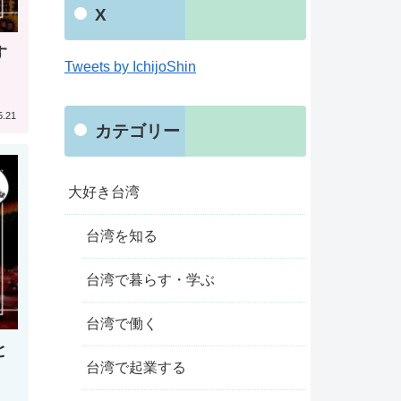
X
す
Tweets by IchijoShin
5.21
カテゴリー
大好き台湾
台湾を知る
台湾で暮らす・学ぶ
台湾で働く
と
台湾で起業する