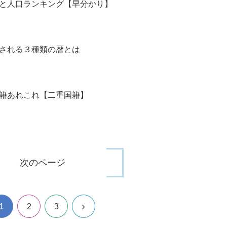
と人口ランキング【早分かり】
される３種類の暦とは
籍あれこれ【二重国籍】
次のページ
1
次
2
3