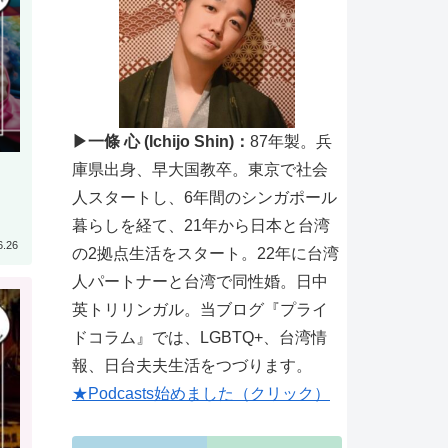
▶一條 心 (Ichijo Shin)：
87年製。兵
庫県出身、早大国教卒。東京で社会
人スタートし、6年間のシンガポール
暮らしを経て、21年から日本と台湾
6.26
の2拠点生活をスタート。22年に台湾
人パートナーと台湾で同性婚。日中
英トリリンガル。当ブログ『プライ
ドコラム』では、LGBTQ+、台湾情
報、日台夫夫生活をつづります。
★Podcasts始めました（クリック）