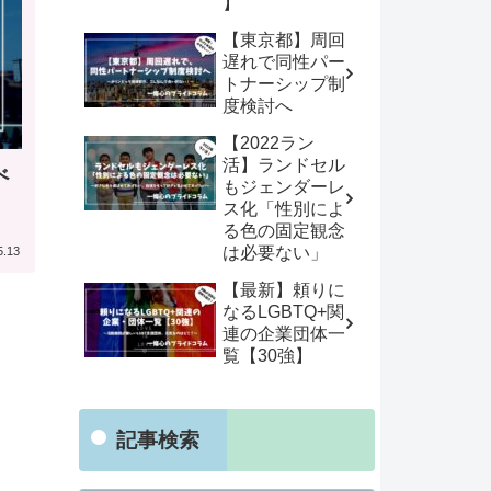
】
【東京都】周回
遅れで同性パー
トナーシップ制
度検討へ
【2022ラン
活】ランドセル
べ
もジェンダーレ
ス化「性別によ
る色の固定観念
は必要ない」
5.13
【最新】頼りに
なるLGBTQ+関
連の企業団体一
覧【30強】
記事検索