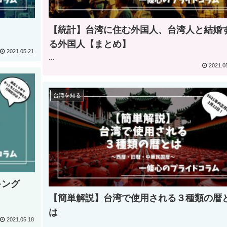
【統計】台湾に住む外国人、台湾人と結婚
る外国人【まとめ】
2021.05.21
...
2021.0
台湾を知る
キング
【簡単解説】台湾で使用される３種類の暦
は
2021.05.18
...