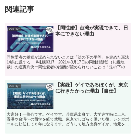
関連記事
【同性婚】台湾が実現できて、日
LGBTQ+
本にできない理由
同性愛者の婚姻が認められないことは「法の下の平等」を定めた憲法
14条に反する #札幌0317 2021年3月17日の同性婚訴訟（札幌地
裁）の違憲判決ー同性愛者の婚姻が認められないことは「法の下の平
等」を定めた憲法14条に反するー実質的勝利...
【実録】ゲイであるぼくが、東京
LGBTQ+
に行きたかった理由【自伝】
大家好！一條心です。ゲイです。兵庫県出身で、大学進学時に上京、
香港や台湾への留学を経て就職。東京でしばらく働いた後、シンガポ
ールに赴任して６年になります。どうして地方出身ゲイが、地元を離
れ、日本を離れて、こんな遠くまで来てしまったのか、につ...