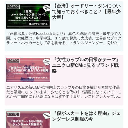
【台湾】オードリー・タンについ
LGBTQ+
て知っておくべきこと７【最年少
大臣】
（画像出典：公式Facebook頁より） 異色の経歴 台湾史上最年少で入
閣。その経歴は、中学中退、１５歳で起業し大成功、世界的なプログ
ラマー・ハッカーとして名を馳せる、トランスジェンダー、IQ180以
上等等、とにかくひと目を引く経歴と個性、...
『女性カップルの日常がテーマ』
LGBTQ+
ユニクロ新CMに見るブランド戦
略
エアリズムの新CMが女性同士のカップルの日常を描いた素敵な作品
だと話題になっています。少なくとも僕の中で話題になっていて、こ
れから世間的にも話題になるはずです！最初、レズビアンカップルと
表現しようかと思ったのですが、セクシャリティを名言して...
『僕がスカートをはく理由』ジェ
LGBTQ+
ンダーレス制服の今