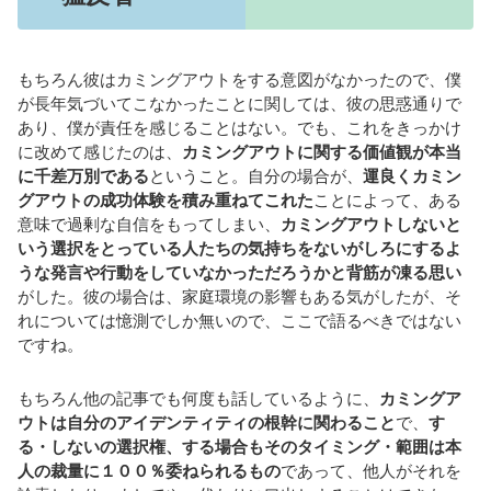
もちろん彼はカミングアウトをする意図がなかったので、僕
が長年気づいてこなかったことに関しては、彼の思惑通りで
あり、僕が責任を感じることはない。でも、これをきっかけ
に改めて感じたのは、
カミングアウトに関する価値観が本当
に千差万別である
ということ。自分の場合が、
運良くカミン
グアウトの成功体験を積み重ねてこれた
ことによって、ある
意味で過剰な自信をもってしまい、
カミングアウトしないと
いう選択をとっている人たちの気持ちをないがしろにするよ
うな発言や行動をしていなかっただろうかと背筋が凍る思い
がした。彼の場合は、家庭環境の影響もある気がしたが、そ
れについては憶測でしか無いので、ここで語るべきではない
ですね。
もちろん他の記事でも何度も話しているように、
カミングア
ウトは自分のアイデンティティの根幹に関わること
で、
す
る・しないの選択権、する場合もそのタイミング・範囲は本
人の裁量に１００％委ねられるもの
であって、他人がそれを