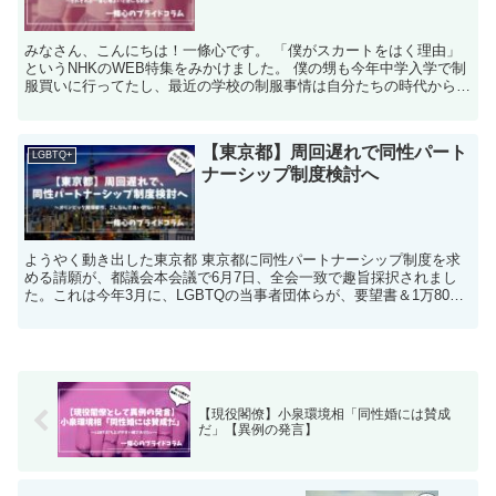
みなさん、こんにちは！一條心です。 「僕がスカートをはく理由」
というNHKのWEB特集をみかけました。 僕の甥も今年中学入学で制
服買いに行ってたし、最近の学校の制服事情は自分たちの時代からは
変わったのかな？と疑問に思い調べてみました。 僕が...
【東京都】周回遅れで同性パート
LGBTQ+
ナーシップ制度検討へ
ようやく動き出した東京都 東京都に同性パートナーシップ制度を求
める請願が、都議会本会議で6月7日、全会一致で趣旨採択されまし
た。これは今年3月に、LGBTQの当事者団体らが、要望書＆1万8000
の署名を都に提出していたものです。都議会本会議...
【現役閣僚】小泉環境相「同性婚には賛成
だ」【異例の発言】