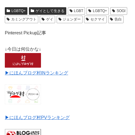
LGBTQ+
ゲイとして生きる
LGBT
LGBTQ+
SOGI
カミングアウト
ゲイ
ジェンダー
セクマイ
告白
Pinterest Pickup記事
↓今日は何位かな↓
▶にほんブログ村INランキング
▶にほんブログ村PVランキング