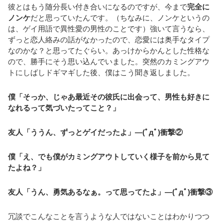
彼とはもう随分長い付き合いになるのですが、今まで
完全に
ノンケ
だと思っていたんです。（ちなみに、ノンケというの
は、ゲイ用語で異性愛の男性のことです）強いて言うなら、
ずっと恋人絡みの話がなかったので、恋愛には奥手なタイプ
なのかな？と思ってたぐらい。あっけからかんとした性格な
ので、勝手にそう思い込んでいました。突然のカミングアウ
トにしばしドギマギした後、僕はこう聞き返しました。
僕「そっか、じゃあ最近その彼氏に出会って、男性も好きに
なれるって気づいたってこと？」
友人「ううん、ずっとゲイだったよ」―(ﾟдﾟ)衝撃②
僕「え、でも僕がカミングアウトしていく様子を前から見て
たよね？」
友人「うん、勇気あるなぁ。って思ってたよ」―(ﾟдﾟ)衝撃③
冗談でこんなことを言うような人ではないことはわかりつつ