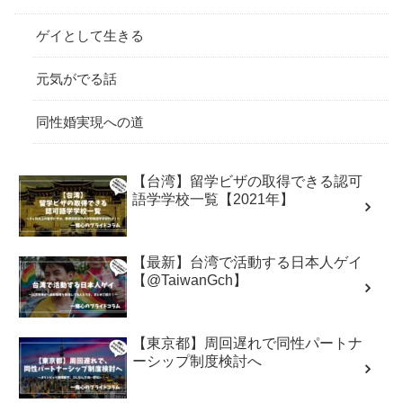
ゲイとして生きる
元気がでる話
同性婚実現への道
【台湾】留学ビザの取得できる認可
語学学校一覧【2021年】
【最新】台湾で活動する日本人ゲイ
【@TaiwanGch】
【東京都】周回遅れで同性パートナ
ーシップ制度検討へ