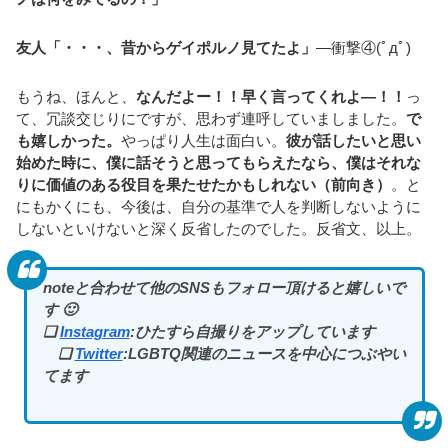
友人「・・・、昔からゲイポルノ見てたよ」
―衝撃④(ﾟдﾟ)
もうね、ほんと、
なんだよー！！早く言ってくれよ―！！
っ
て、冗談交じりにですが、思わず連呼していましました。
で
も嬉しかった。
やっぱり人生は面白い。
彼が話したいと思い
始めた時に、僕に話そうと思ってもらえたなら、僕はそれな
りに価値のある役目を果たせたかもしれない（前向き）
。と
にもかくにも、今後は、自分の基準で人を判断しないように
しないといけないと深く反省したのでした。反省文、以上。
noteと合わせて他のSNSもフォロー頂けると嬉しいで
す 🙂
❏
Instagram
:ひたすら自撮りをアップしています
❏
Twitter
:LGBTQ関連のニュースを中心につぶやい
てます