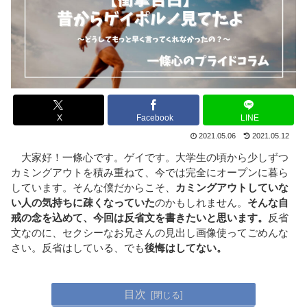
X
Facebook
LINE
2021.05.06
2021.05.12
大家好！一條心です。ゲイです。大学生の頃から少しずつ
カミングアウトを積み重ねて、今では完全にオープンに暮ら
しています。そんな僕だからこそ、
カミングアウトしていな
い人の気持ちに疎くなっていた
のかもしれません。
そんな自
戒の念を込めて、今回は反省文を書きたいと思います。
反省
文なのに、セクシーなお兄さんの見出し画像使ってごめんな
さい。反省はしている、でも
後悔はしてない。
目次