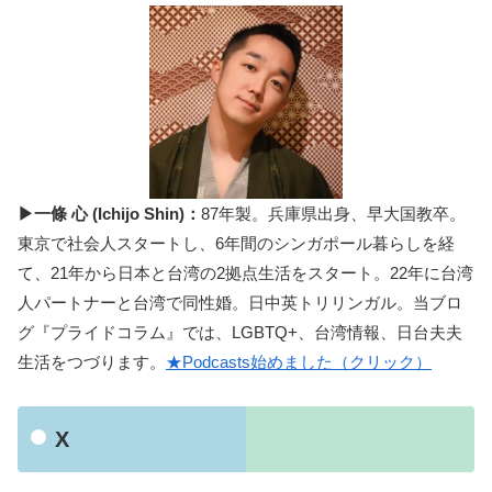
▶一條 心 (Ichijo Shin)：
87年製。兵庫県出身、早大国教卒。
東京で社会人スタートし、6年間のシンガポール暮らしを経
て、21年から日本と台湾の2拠点生活をスタート。22年に台湾
人パートナーと台湾で同性婚。日中英トリリンガル。当ブロ
グ『プライドコラム』では、LGBTQ+、台湾情報、日台夫夫
生活をつづります。
★Podcasts始めました（クリック）
X