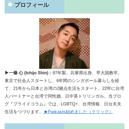
プロフィール
▶一條 心 (Ichijo Shin)：
87年製。兵庫県出身、早大国教卒。
東京で社会人スタートし、6年間のシンガポール暮らしを経
て、21年から日本と台湾の2拠点生活をスタート。22年に台湾
人パートナーと台湾で同性婚。日中英トリリンガル。当ブロ
グ『プライドコラム』では、LGBTQ+、台湾情報、日台夫夫
生活をつづります。
★Podcasts始めました（クリック）