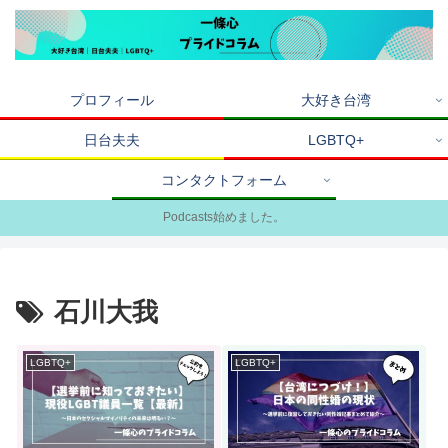
プロフィール
大好き台湾
日台夫夫
LGBTQ+
コンタクトフォーム
Podcasts始めました。
石川大我
LGBTQ+
LGBTQ+