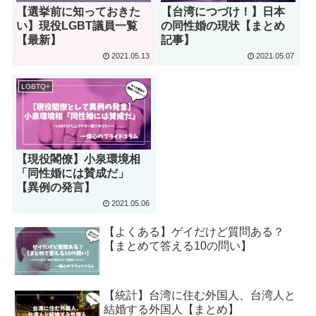
【選挙前に知っておきた
【台湾につづけ！】日本
い】現役LGBT議員一覧
の同性婚の現状【まとめ
【最新】
記事】
2021.05.13
2021.05.07
LGBTQ+
【現役閣僚】小泉環境相
「同性婚には賛成だ」
【異例の発言】
2021.05.06
【よくある】ゲイだけど質問ある？
【まとめて答える10の問い】
【統計】台湾に住む外国人、台湾人と
結婚する外国人【まとめ】