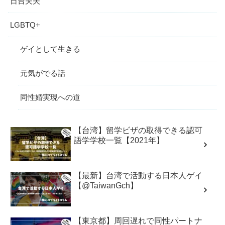
日台夫夫
LGBTQ+
ゲイとして生きる
元気がでる話
同性婚実現への道
【台湾】留学ビザの取得できる認可
語学学校一覧【2021年】
【最新】台湾で活動する日本人ゲイ
【@TaiwanGch】
【東京都】周回遅れで同性パートナ