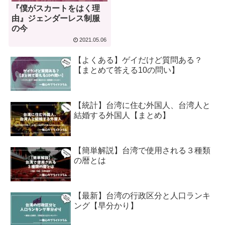
『僕がスカートをはく理
由』ジェンダーレス制服
の今
2021.05.06
【よくある】ゲイだけど質問ある？
【まとめて答える10の問い】
【統計】台湾に住む外国人、台湾人と
結婚する外国人【まとめ】
【簡単解説】台湾で使用される３種類
の暦とは
【最新】台湾の行政区分と人口ランキ
ング【早分かり】