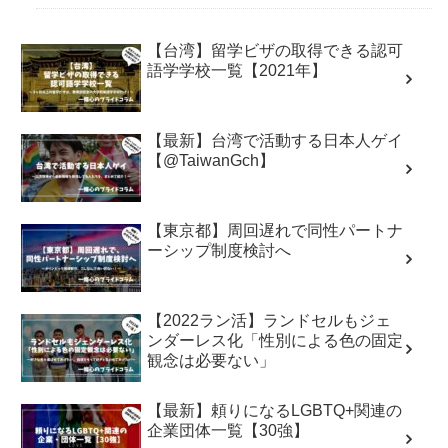
【台湾】留学ビザの取得できる認可
語学学校一覧【2021年】
【最新】台湾で活動する日本人ゲイ
【@TaiwanGch】
【東京都】周回遅れで同性パートナ
ーシップ制度検討へ
【2022ラン活】ランドセルもジェ
ンダーレス化「性別による色の固定
観念は必要ない」
【最新】頼りになるLGBTQ+関連の
企業団体一覧【30強】