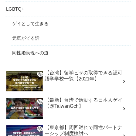
LGBTQ+
ゲイとして生きる
元気がでる話
同性婚実現への道
【台湾】留学ビザの取得できる認可
語学学校一覧【2021年】
【最新】台湾で活動する日本人ゲイ
【@TaiwanGch】
【東京都】周回遅れで同性パートナ
ーシップ制度検討へ