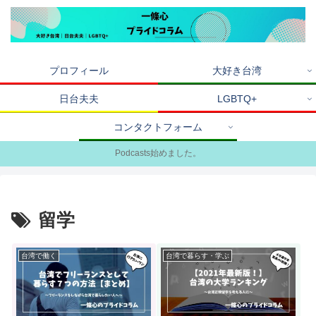
プロフィール
大好き台湾
日台夫夫
LGBTQ+
コンタクトフォーム
Podcasts始めました。
留学
台湾で働く
台湾で暮らす・学ぶ