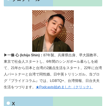
▶一條 心 (Ichijo Shin)：
87年製。兵庫県出身、早大国教卒。
東京で社会人スタートし、6年間のシンガポール暮らしを経
て、21年から日本と台湾の2拠点生活をスタート。22年に台湾
人パートナーと台湾で同性婚。日中英トリリンガル。当ブロ
グ『プライドコラム』では、LGBTQ+、台湾情報、日台夫夫
生活をつづります。
★Podcasts始めました（クリック）
X