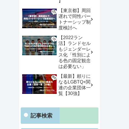
】
【東京都】周回
遅れで同性パー
トナーシップ制
度検討へ
【2022ラン
活】ランドセル
もジェンダーレ
ス化「性別によ
る色の固定観念
は必要ない」
【最新】頼りに
なるLGBTQ+関
連の企業団体一
覧【30強】
記事検索