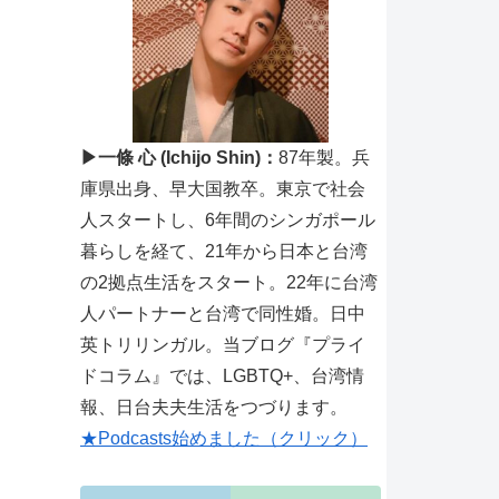
▶一條 心 (Ichijo Shin)：
87年製。兵
庫県出身、早大国教卒。東京で社会
人スタートし、6年間のシンガポール
暮らしを経て、21年から日本と台湾
の2拠点生活をスタート。22年に台湾
人パートナーと台湾で同性婚。日中
英トリリンガル。当ブログ『プライ
ドコラム』では、LGBTQ+、台湾情
報、日台夫夫生活をつづります。
★Podcasts始めました（クリック）