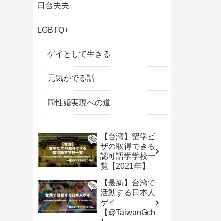
日台夫夫
LGBTQ+
ゲイとして生きる
元気がでる話
同性婚実現への道
【台湾】留学ビ
ザの取得できる
認可語学学校一
覧【2021年】
【最新】台湾で
活動する日本人
ゲイ
【@TaiwanGch