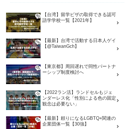
【台湾】留学ビザの取得できる認可
語学学校一覧【2021年】
【最新】台湾で活動する日本人ゲイ
【@TaiwanGch】
【東京都】周回遅れで同性パートナ
ーシップ制度検討へ
【2022ラン活】ランドセルもジェ
ンダーレス化「性別による色の固定
観念は必要ない」
【最新】頼りになるLGBTQ+関連の
企業団体一覧【30強】