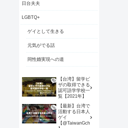
日台夫夫
LGBTQ+
ゲイとして生きる
元気がでる話
同性婚実現への道
【台湾】留学ビ
ザの取得できる
認可語学学校一
覧【2021年】
【最新】台湾で
活動する日本人
ゲイ
【@TaiwanGch