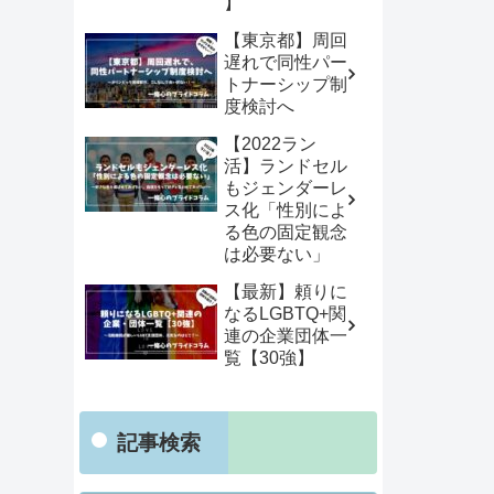
】
【東京都】周回
遅れで同性パー
トナーシップ制
度検討へ
【2022ラン
活】ランドセル
もジェンダーレ
ス化「性別によ
る色の固定観念
は必要ない」
【最新】頼りに
なるLGBTQ+関
連の企業団体一
覧【30強】
記事検索