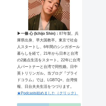
▶一條 心 (Ichijo Shin)：
87年製。兵
庫県出身、早大国教卒。東京で社会
人スタートし、6年間のシンガポール
暮らしを経て、21年から日本と台湾
の2拠点生活をスタート。22年に台湾
人パートナーと台湾で同性婚。日中
英トリリンガル。当ブログ『プライ
ドコラム』では、LGBTQ+、台湾情
報、日台夫夫生活をつづります。
★Podcasts始めました（クリック）