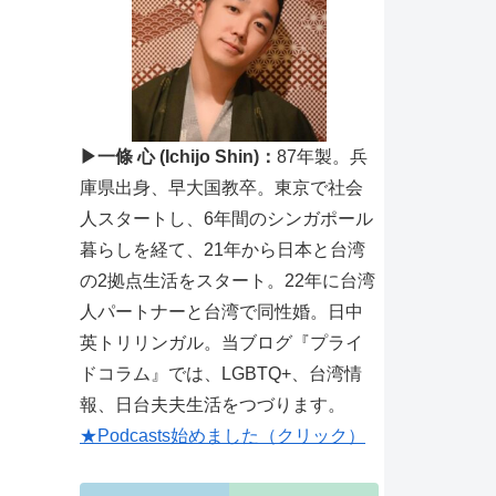
▶一條 心 (Ichijo Shin)：
87年製。兵
庫県出身、早大国教卒。東京で社会
人スタートし、6年間のシンガポール
暮らしを経て、21年から日本と台湾
の2拠点生活をスタート。22年に台湾
人パートナーと台湾で同性婚。日中
英トリリンガル。当ブログ『プライ
ドコラム』では、LGBTQ+、台湾情
報、日台夫夫生活をつづります。
★Podcasts始めました（クリック）