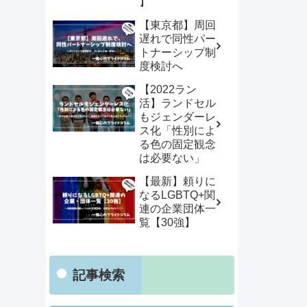
】
【東京都】周回
遅れで同性パー
トナーシップ制
度検討へ
【2022ラン
活】ランドセル
もジェンダーレ
ス化「性別によ
る色の固定観念
は必要ない」
【最新】頼りに
なるLGBTQ+関
連の企業団体一
覧【30強】
記事検索