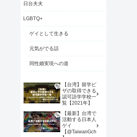
日台夫夫
LGBTQ+
ゲイとして生きる
元気がでる話
同性婚実現への道
【台湾】留学ビ
ザの取得できる
認可語学学校一
覧【2021年】
【最新】台湾で
活動する日本人
ゲイ
【@TaiwanGch