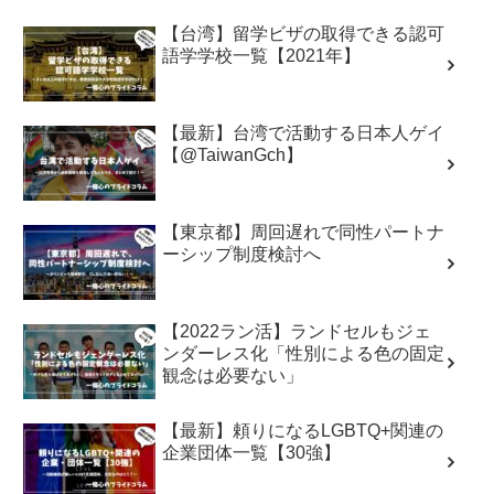
【台湾】留学ビザの取得できる認可
語学学校一覧【2021年】
【最新】台湾で活動する日本人ゲイ
【@TaiwanGch】
【東京都】周回遅れで同性パートナ
ーシップ制度検討へ
【2022ラン活】ランドセルもジェ
ンダーレス化「性別による色の固定
観念は必要ない」
【最新】頼りになるLGBTQ+関連の
企業団体一覧【30強】