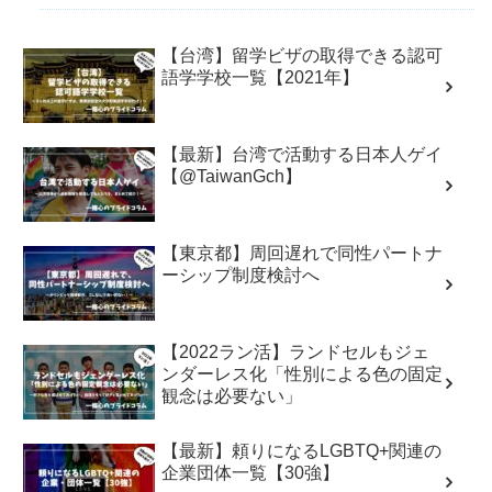
【台湾】留学ビザの取得できる認可
語学学校一覧【2021年】
【最新】台湾で活動する日本人ゲイ
【@TaiwanGch】
【東京都】周回遅れで同性パートナ
ーシップ制度検討へ
【2022ラン活】ランドセルもジェ
ンダーレス化「性別による色の固定
観念は必要ない」
【最新】頼りになるLGBTQ+関連の
企業団体一覧【30強】