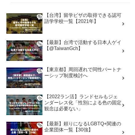
【台湾】留学ビザの取得できる認可
語学学校一覧【2021年】
【最新】台湾で活動する日本人ゲイ
【@TaiwanGch】
【東京都】周回遅れで同性パートナ
ーシップ制度検討へ
【2022ラン活】ランドセルもジェ
ンダーレス化「性別による色の固定
観念は必要ない」
【最新】頼りになるLGBTQ+関連の
企業団体一覧【30強】