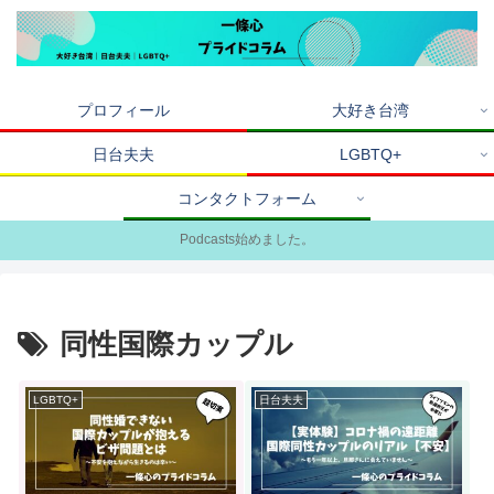
プロフィール
大好き台湾
日台夫夫
LGBTQ+
コンタクトフォーム
Podcasts始めました。
同性国際カップル
LGBTQ+
日台夫夫