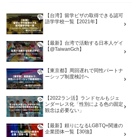
【台湾】留学ビザの取得できる認可
語学学校一覧【2021年】
【最新】台湾で活動する日本人ゲイ
【@TaiwanGch】
【東京都】周回遅れで同性パートナ
ーシップ制度検討へ
【2022ラン活】ランドセルもジェ
ンダーレス化「性別による色の固定
観念は必要ない」
【最新】頼りになるLGBTQ+関連の
企業団体一覧【30強】