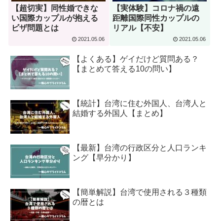
【超切実】同性婚できな
【実体験】コロナ禍の遠
い国際カップルが抱える
距離国際同性カップルの
ビザ問題とは
リアル【不安】
2021.05.06
2021.05.06
【よくある】ゲイだけど質問ある？
【まとめて答える10の問い】
【統計】台湾に住む外国人、台湾人と
結婚する外国人【まとめ】
【最新】台湾の行政区分と人口ランキ
ング【早分かり】
【簡単解説】台湾で使用される３種類
の暦とは