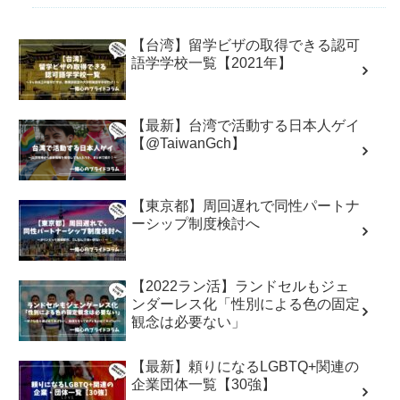
【台湾】留学ビザの取得できる認可
語学学校一覧【2021年】
【最新】台湾で活動する日本人ゲイ
【@TaiwanGch】
【東京都】周回遅れで同性パートナ
ーシップ制度検討へ
【2022ラン活】ランドセルもジェ
ンダーレス化「性別による色の固定
観念は必要ない」
【最新】頼りになるLGBTQ+関連の
企業団体一覧【30強】