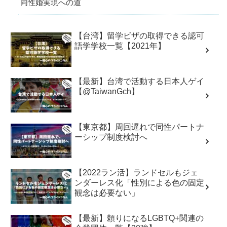
同性婚実現への道
【台湾】留学ビザの取得できる認可
語学学校一覧【2021年】
【最新】台湾で活動する日本人ゲイ
【@TaiwanGch】
【東京都】周回遅れで同性パートナ
ーシップ制度検討へ
【2022ラン活】ランドセルもジェ
ンダーレス化「性別による色の固定
観念は必要ない」
【最新】頼りになるLGBTQ+関連の