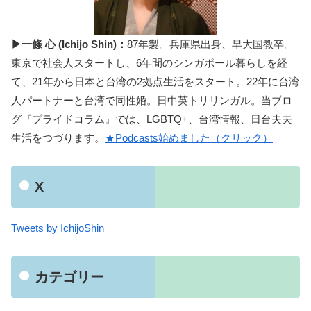
▶一條 心 (Ichijo Shin)：
87年製。兵庫県出身、早大国教卒。
東京で社会人スタートし、6年間のシンガポール暮らしを経
て、21年から日本と台湾の2拠点生活をスタート。22年に台湾
人パートナーと台湾で同性婚。日中英トリリンガル。当ブロ
グ『プライドコラム』では、LGBTQ+、台湾情報、日台夫夫
生活をつづります。
★Podcasts始めました（クリック）
X
Tweets by IchijoShin
カテゴリー