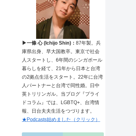
▶一條 心 (Ichijo Shin)：
87年製。兵
庫県出身、早大国教卒。東京で社会
人スタートし、6年間のシンガポール
暮らしを経て、21年から日本と台湾
の2拠点生活をスタート。22年に台湾
人パートナーと台湾で同性婚。日中
英トリリンガル。当ブログ『プライ
ドコラム』では、LGBTQ+、台湾情
報、日台夫夫生活をつづります。
★Podcasts始めました（クリック）