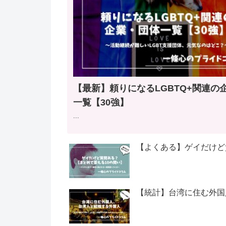
【最新】頼りになるLGBTQ+関連の企
一覧【30強】
...
【よくある】ゲイだけど
【統計】台湾に住む外国