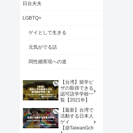
日台夫夫
LGBTQ+
ゲイとして生きる
元気がでる話
同性婚実現への道
【台湾】留学ビ
ザの取得できる
認可語学学校一
覧【2021年】
【最新】台湾で
活動する日本人
ゲイ
【@TaiwanGch