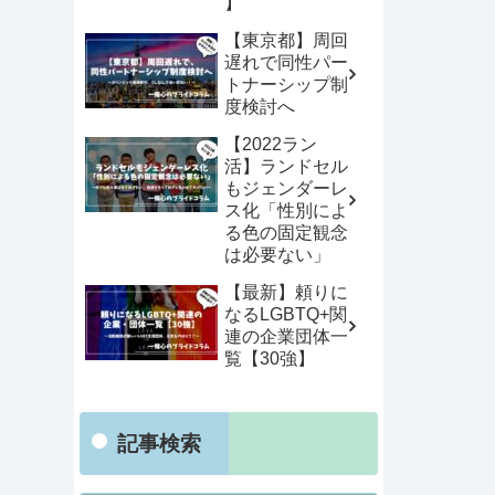
】
【東京都】周回
遅れで同性パー
トナーシップ制
度検討へ
【2022ラン
活】ランドセル
もジェンダーレ
ス化「性別によ
る色の固定観念
は必要ない」
【最新】頼りに
なるLGBTQ+関
連の企業団体一
覧【30強】
記事検索