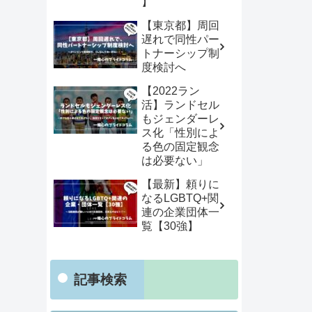
】
【東京都】周回
遅れで同性パー
トナーシップ制
度検討へ
【2022ラン
活】ランドセル
もジェンダーレ
ス化「性別によ
る色の固定観念
は必要ない」
【最新】頼りに
なるLGBTQ+関
連の企業団体一
覧【30強】
記事検索