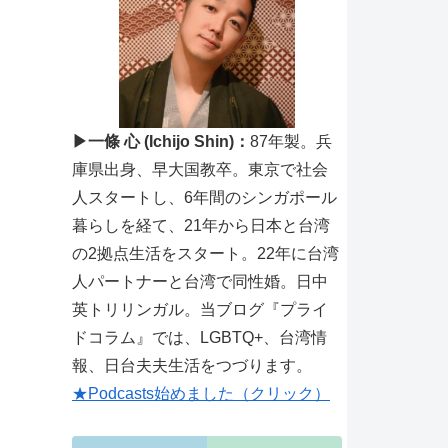
▶一條 心 (Ichijo Shin)：
87年製。兵
庫県出身、早大国教卒。東京で社会
人スタートし、6年間のシンガポール
暮らしを経て、21年から日本と台湾
の2拠点生活をスタート。22年に台湾
人パートナーと台湾で同性婚。日中
英トリリンガル。当ブログ『プライ
ドコラム』では、LGBTQ+、台湾情
報、日台夫夫生活をつづります。
★Podcasts始めました（クリック）