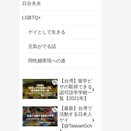
日台夫夫
LGBTQ+
ゲイとして生きる
元気がでる話
同性婚実現への道
【台湾】留学ビ
ザの取得できる
認可語学学校一
覧【2021年】
【最新】台湾で
活動する日本人
ゲイ
【@TaiwanGch