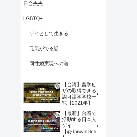
日台夫夫
LGBTQ+
ゲイとして生きる
元気がでる話
同性婚実現への道
【台湾】留学ビ
ザの取得できる
認可語学学校一
覧【2021年】
【最新】台湾で
活動する日本人
ゲイ
【@TaiwanGch