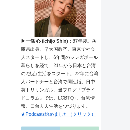
▶一條 心 (Ichijo Shin)：
87年製。兵
庫県出身、早大国教卒。東京で社会
人スタートし、6年間のシンガポール
暮らしを経て、21年から日本と台湾
の2拠点生活をスタート。22年に台湾
人パートナーと台湾で同性婚。日中
英トリリンガル。当ブログ『プライ
ドコラム』では、LGBTQ+、台湾情
報、日台夫夫生活をつづります。
★Podcasts始めました（クリック）