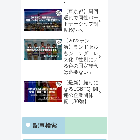
】
【東京都】周回
遅れで同性パー
トナーシップ制
度検討へ
【2022ラン
活】ランドセル
もジェンダーレ
ス化「性別によ
る色の固定観念
は必要ない」
【最新】頼りに
なるLGBTQ+関
連の企業団体一
覧【30強】
記事検索