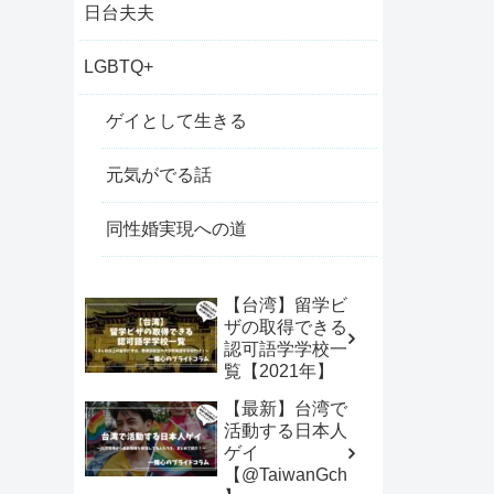
日台夫夫
LGBTQ+
ゲイとして生きる
元気がでる話
同性婚実現への道
【台湾】留学ビ
ザの取得できる
認可語学学校一
覧【2021年】
【最新】台湾で
活動する日本人
ゲイ
【@TaiwanGch