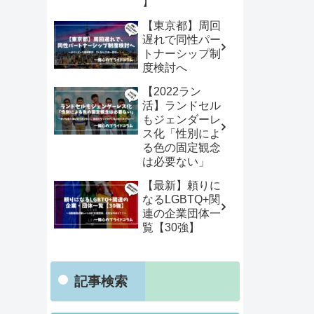
】
【東京都】周回
遅れで同性パー
トナーシップ制
度検討へ
【2022ラン
活】ランドセル
もジェンダーレ
ス化「性別によ
る色の固定観念
は必要ない」
【最新】頼りに
なるLGBTQ+関
連の企業団体一
覧【30強】
記事検索