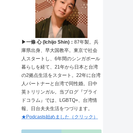
▶一條 心 (Ichijo Shin)：
87年製。兵
庫県出身、早大国教卒。東京で社会
人スタートし、6年間のシンガポール
暮らしを経て、21年から日本と台湾
の2拠点生活をスタート。22年に台湾
人パートナーと台湾で同性婚。日中
英トリリンガル。当ブログ『プライ
ドコラム』では、LGBTQ+、台湾情
報、日台夫夫生活をつづります。
★Podcasts始めました（クリック）