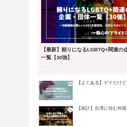
【最新】頼りになるLGBTQ+関連の企
一覧【30強】
...
【よくある】ゲイだけど
【統計】台湾に住む外国