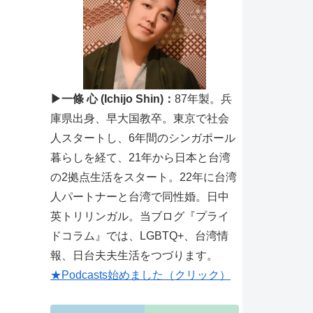
▶一條 心 (Ichijo Shin)：
87年製。兵
庫県出身、早大国教卒。東京で社会
人スタートし、6年間のシンガポール
暮らしを経て、21年から日本と台湾
の2拠点生活をスタート。22年に台湾
人パートナーと台湾で同性婚。日中
英トリリンガル。当ブログ『プライ
ドコラム』では、LGBTQ+、台湾情
報、日台夫夫生活をつづります。
★Podcasts始めました（クリック）