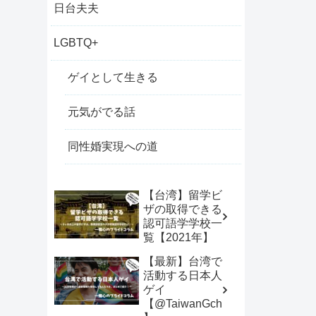
日台夫夫
LGBTQ+
ゲイとして生きる
元気がでる話
同性婚実現への道
【台湾】留学ビ
ザの取得できる
認可語学学校一
覧【2021年】
【最新】台湾で
活動する日本人
ゲイ
【@TaiwanGch