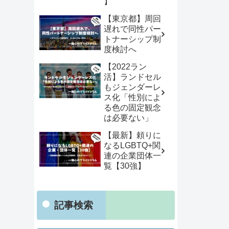
】
【東京都】周回
遅れで同性パー
トナーシップ制
度検討へ
【2022ラン
活】ランドセル
もジェンダーレ
ス化「性別によ
る色の固定観念
は必要ない」
【最新】頼りに
なるLGBTQ+関
連の企業団体一
覧【30強】
記事検索