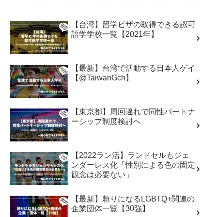
【台湾】留学ビザの取得できる認可
語学学校一覧【2021年】
【最新】台湾で活動する日本人ゲイ
【@TaiwanGch】
【東京都】周回遅れで同性パートナ
ーシップ制度検討へ
【2022ラン活】ランドセルもジェ
ンダーレス化「性別による色の固定
観念は必要ない」
【最新】頼りになるLGBTQ+関連の
企業団体一覧【30強】