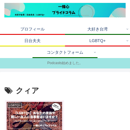
プロフィール
大好き台湾
日台夫夫
LGBTQ+
コンタクトフォーム
Podcasts始めました。
クィア
LGBTQ+